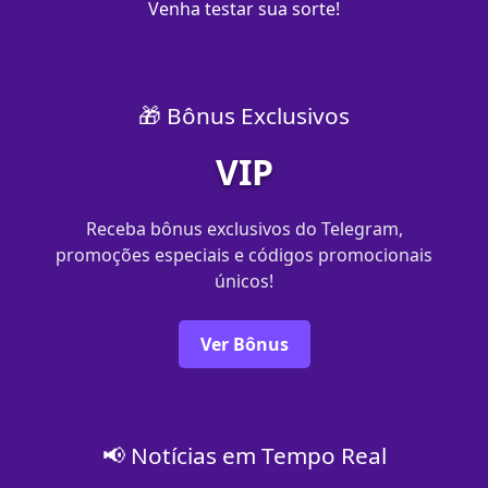
Venha testar sua sorte!
🎁 Bônus Exclusivos
VIP
Receba bônus exclusivos do Telegram,
promoções especiais e códigos promocionais
únicos!
Ver Bônus
📢 Notícias em Tempo Real