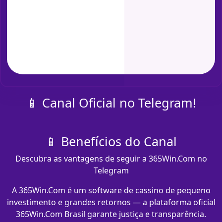
📱 Canal Oficial no Telegram!
📱 Benefícios do Canal
Descubra as vantagens de seguir a 365Win.Com no
Telegram
A 365Win.Com é um software de cassino de pequeno
investimento e grandes retornos — a plataforma oficial
365Win.Com Brasil garante justiça e transparência.