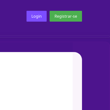
Login
Registrar-se