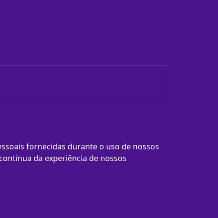
essoais fornecidas durante o uso de nossos
 contínua da experiência de nossos