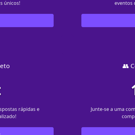
s únicos!
eventos 
reto
👥 
t
espostas rápidas e
Junte-se a uma com
lizado!
compa
e