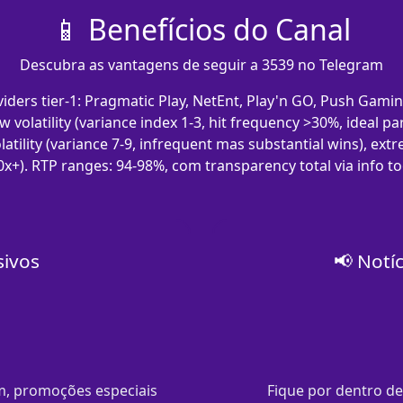
📱 Benefícios do Canal
Descubra as vantagens de seguir a 3539 no Telegram
viders tier-1: Pragmatic Play, NetEnt, Play'n GO, Push Gamin
volatility (variance index 1-3, hit frequency >30%, ideal pa
latility (variance 7-9, infrequent mas substantial wins), extr
0x+). RTP ranges: 94-98%, com transparency total via info too
sivos
📢 Notí
m, promoções especiais
Fique por dentro d