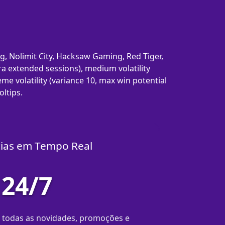
g, Nolimit City, Hacksaw Gaming, Red Tiger,
ra extended sessions), medium volatility
eme volatility (variance 10, max win potential
ltips.
cias em Tempo Real
24/7
e todas as novidades, promoções e