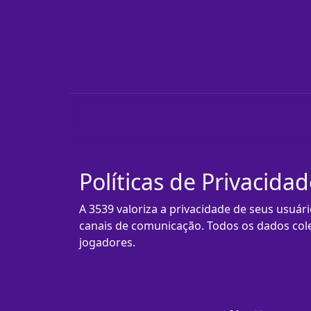
Políticas de Privacida
A 3539 valoriza a privacidade de seus usuá
canais de comunicação. Todos os dados cole
jogadores.