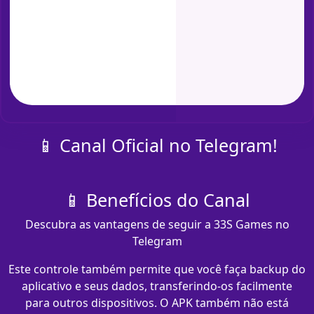
📱 Canal Oficial no Telegram!
📱 Benefícios do Canal
Descubra as vantagens de seguir a 33S Games no
Telegram
Este controle também permite que você faça backup do
aplicativo e seus dados, transferindo-os facilmente
para outros dispositivos. O APK também não está