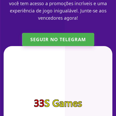
você tem acesso a promoções incríveis e uma
experiência de jogo inigualável. Junte-se aos
vencedores agora!
SEGUIR NO TELEGRAM