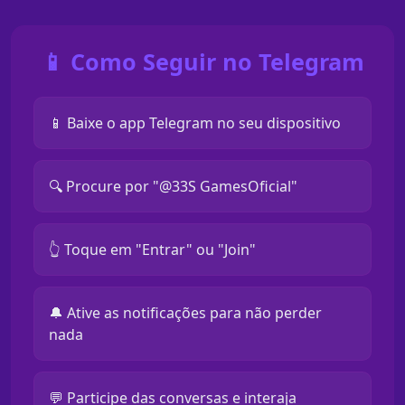
📱 Como Seguir no Telegram
📱 Baixe o app Telegram no seu dispositivo
🔍 Procure por "@33S GamesOficial"
👆 Toque em "Entrar" ou "Join"
🔔 Ative as notificações para não perder
nada
💬 Participe das conversas e interaja