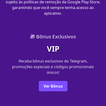
sujeito às políticas de remoção da Google Play Store,
garantindo que você sempre tenha acesso ao
aplicativo.
🎁 Bônus Exclusivos
VIP
Receba bônus exclusivos do Telegram,
promoções especiais e códigos promocionais
únicos!
Ver Bônus