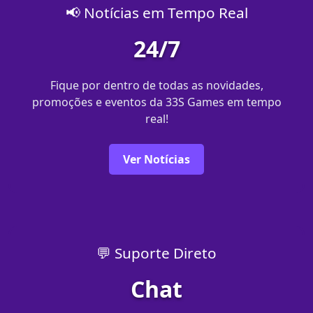
📢 Notícias em Tempo Real
24/7
Fique por dentro de todas as novidades,
promoções e eventos da 33S Games em tempo
real!
Ver Notícias
💬 Suporte Direto
Chat