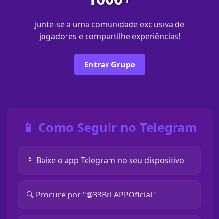
Junte-se a uma comunidade exclusiva de
jogadores e compartilhe experiências!
Entrar Grupo
📱 Como Seguir no Telegram
📱 Baixe o app Telegram no seu dispositivo
🔍 Procure por "@33Brl APPOficial"