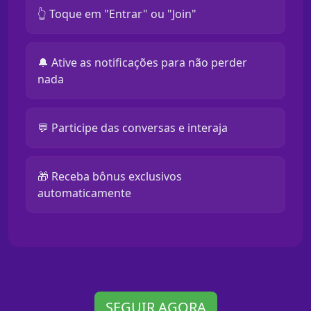
👆 Toque em "Entrar" ou "Join"
🔔 Ative as notificações para não perder
nada
💬 Participe das conversas e interaja
🎁 Receba bônus exclusivos
automaticamente
SEGUIR AGORA