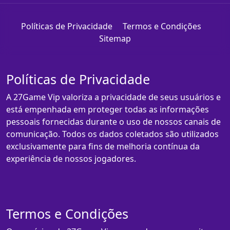
Políticas de Privacidade
Termos e Condições
Sitemap
Políticas de Privacidade
A 27Game Vip valoriza a privacidade de seus usuários e
está empenhada em proteger todas as informações
pessoais fornecidas durante o uso de nossos canais de
comunicação. Todos os dados coletados são utilizados
exclusivamente para fins de melhoria contínua da
experiência de nossos jogadores.
Termos e Condições