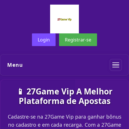
Login
Registrar-se
Menu
📱 27Game Vip A Melhor
Plataforma de Apostas
Cadastre-se na 27Game Vip para ganhar bônus
no cadastro e em cada recarga. Com a 27Game