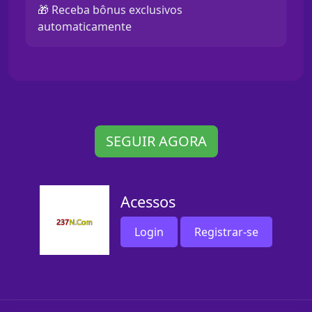
🎁 Receba bônus exclusivos
automaticamente
SEGUIR AGORA
Acessos
Login
Registrar-se