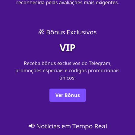
reconhecida pelas avaliações mais exigentes.
🎁 Bônus Exclusivos
VIP
Receba bônus exclusivos do Telegram,
promoções especiais e códigos promocionais
únicos!
Ver Bônus
📢 Notícias em Tempo Real