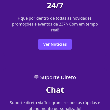
24/7
Fique por dentro de todas as novidades,
promoções e eventos da 237N.Com em tempo
real!
Ver Notícias
💬 Suporte Direto
Chat
Suporte direto via Telegram, respostas rápidas e
atendimento personalizado!