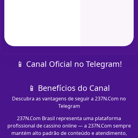
📱 Canal Oficial no Telegram!
📱 Benefícios do Canal
Descubra as vantagens de seguir a 237N.Com no
Telegram
237N.Com Brasil representa uma plataforma
profissional de cassino online — a 237N.Com sempre
mantém alto padrão de conteúdo e atendimento,