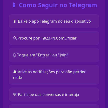
📱 Como Seguir no Telegram
📱 Baixe o app Telegram no seu dispositivo
🔍 Procure por "@237N.ComOficial"
👆 Toque em "Entrar" ou "Join"
🔔 Ative as notificações para não perder
nada
💬 Participe das conversas e interaja