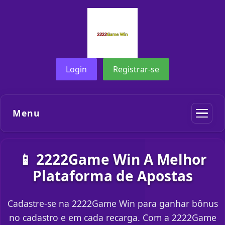
Login
Registrar-se
Menu
📱 2222Game Win A Melhor
Plataforma de Apostas
Cadastre-se na 2222Game Win para ganhar bônus
no cadastro e em cada recarga. Com a 2222Game