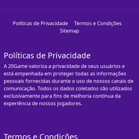
Políticas de Privacidade
Termos e Condições
Sitemap
Políticas de Privacidade
A 20Game valoriza a privacidade de seus usuários e
está empenhada em proteger todas as informações
pessoais fornecidas durante o uso de nossos canais de
comunicação. Todos os dados coletados são utilizados
exclusivamente para fins de melhoria contínua da
experiência de nossos jogadores.
Termos e Condições