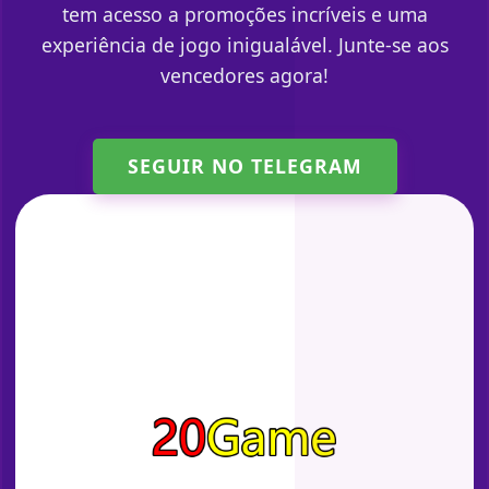
tem acesso a promoções incríveis e uma
experiência de jogo inigualável. Junte-se aos
vencedores agora!
SEGUIR NO TELEGRAM