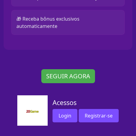
🎁 Receba bônus exclusivos
automaticamente
SEGUIR AGORA
Acessos
Login
Registrar-se