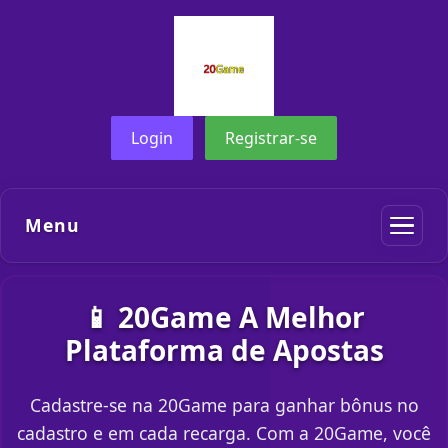
Login
Registrar-se
Menu
📱 20Game A Melhor
Plataforma de Apostas
Cadastre-se na 20Game para ganhar bônus no
cadastro e em cada recarga. Com a 20Game, você