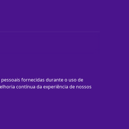
 pessoais fornecidas durante o uso de
elhoria contínua da experiência de nossos