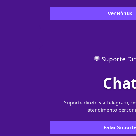
Ver Bônus
💬 Suporte Di
Cha
Suporte direto via Telegram, r
atendimento persona
Falar Suport