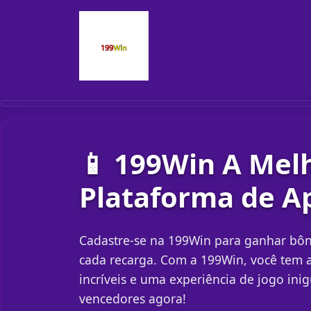
📱 199Win A Mel
Plataforma de A
Cadastre-se na 199Win para ganhar bôn
cada recarga. Com a 199Win, você tem 
incríveis e uma experiência de jogo inig
vencedores agora!