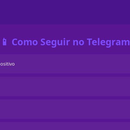
📱 Como Seguir no Telegram
ositivo