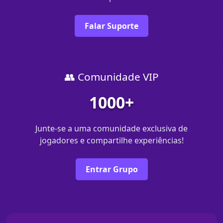
Falar Suporte
👥 Comunidade VIP
1000+
Junte-se a uma comunidade exclusiva de
jogadores e compartilhe experiências!
Entrar Grupo