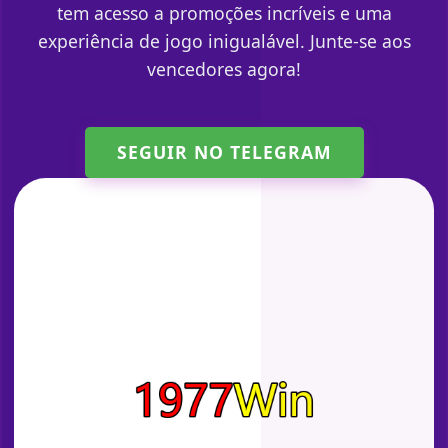
tem acesso a promoções incríveis e uma
experiência de jogo inigualável. Junte-se aos
vencedores agora!
SEGUIR NO TELEGRAM