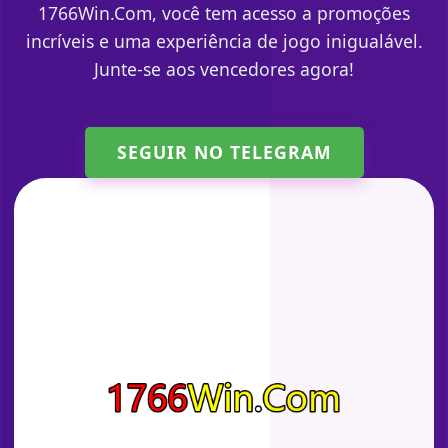
1766Win.Com, você tem acesso a promoções
incríveis e uma experiência de jogo inigualável.
Junte-se aos vencedores agora!
SEGUIR NO TELEGRAM