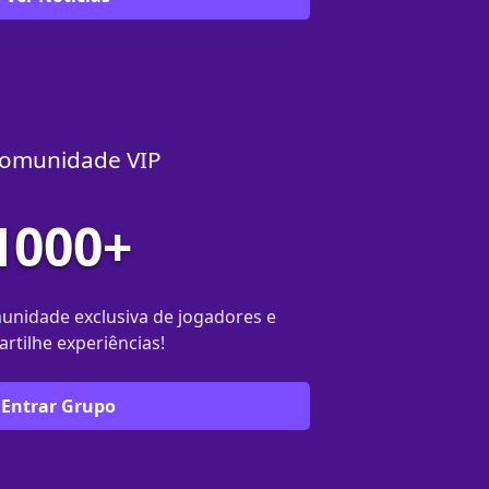
Comunidade VIP
1000+
unidade exclusiva de jogadores e
rtilhe experiências!
Entrar Grupo