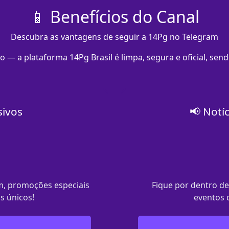
📱 Benefícios do Canal
Descubra as vantagens de seguir a 14Pg no Telegram
 — a plataforma 14Pg Brasil é limpa, segura e oficial, send
sivos
📢 Notí
m, promoções especiais
Fique por dentro d
s únicos!
eventos 