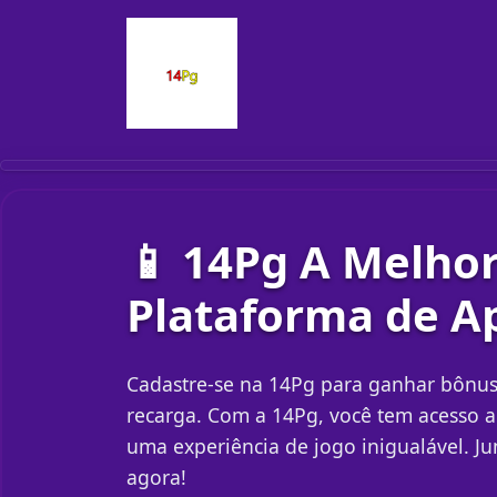
📱 14Pg A Melho
Plataforma de A
Cadastre-se na 14Pg para ganhar bônus
recarga. Com a 14Pg, você tem acesso a
uma experiência de jogo inigualável. J
agora!