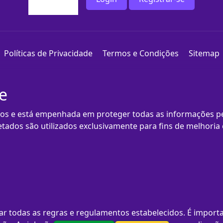
Políticas de Privacidade
Termos e Condições
Sitemap
de
rios e está empenhada em proteger todas as informações p
tados são utilizados exclusivamente para fins de melhoria
 todas as regras e regulamentos estabelecidos. É importa