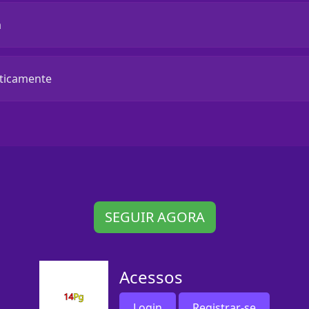
a
aticamente
SEGUIR AGORA
Acessos
Login
Registrar-se