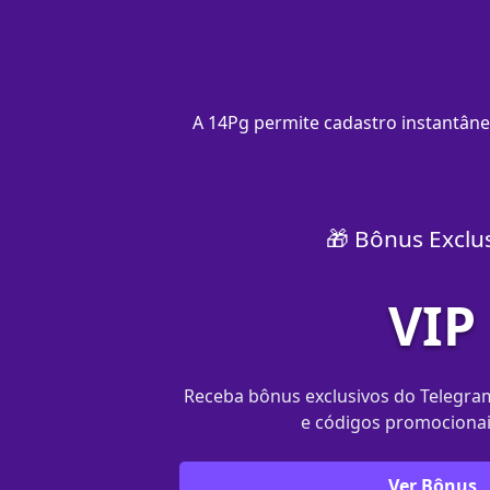
A 14Pg permite cadastro instantâneo
🎁 Bônus Exclu
VIP
Receba bônus exclusivos do Telegra
e códigos promocionai
Ver Bônus