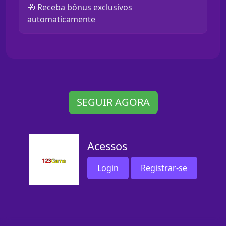
🎁 Receba bônus exclusivos
automaticamente
SEGUIR AGORA
Acessos
Login
Registrar-se