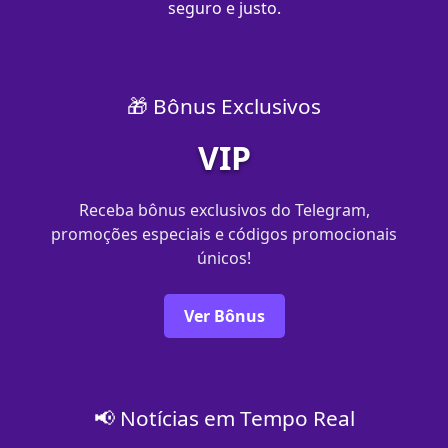
seguro e justo.
🎁 Bônus Exclusivos
VIP
Receba bônus exclusivos do Telegram,
promoções especiais e códigos promocionais
únicos!
Ver Bônus
📢 Notícias em Tempo Real