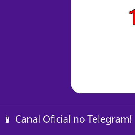
📱 Canal Oficial no Telegram!