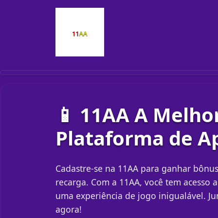
📱 11AA A Melho
Plataforma de A
Cadastre-se na 11AA para ganhar bônus
recarga. Com a 11AA, você tem acesso a
uma experiência de jogo inigualável. J
agora!