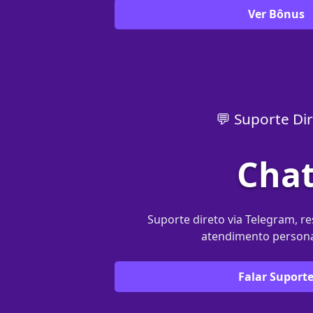
Ver Bônus
💬 Suporte Di
Cha
Suporte direto via Telegram, r
atendimento persona
Falar Suport