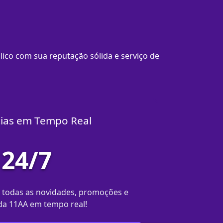
lico com sua reputação sólida e serviço de
cias em Tempo Real
24/7
e todas as novidades, promoções e
da 11AA em tempo real!