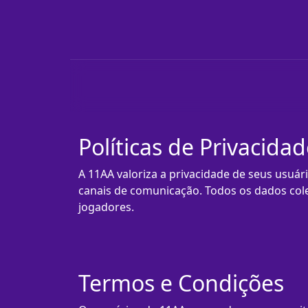
Políticas de Privacida
A 11AA valoriza a privacidade de seus usuá
canais de comunicação. Todos os dados cole
jogadores.
Termos e Condições