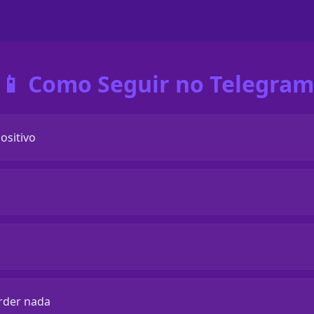
📱 Como Seguir no Telegram
ositivo
erder nada