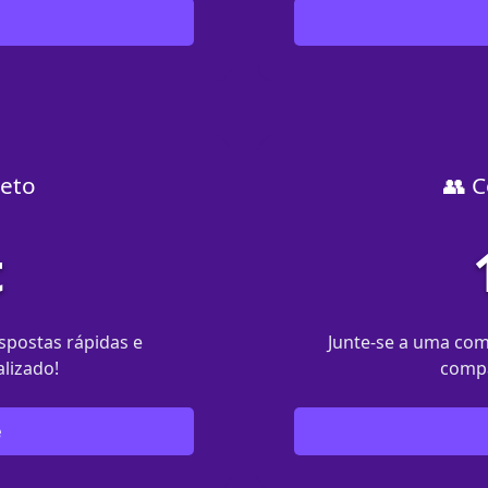
reto
👥 
t
espostas rápidas e
Junte-se a uma com
lizado!
compa
e