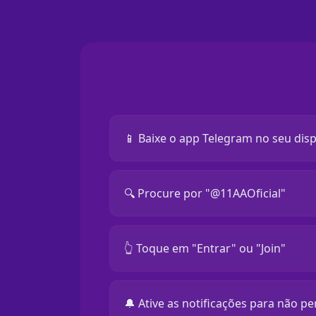
📱 Baixe o app Telegram no seu disp
🔍 Procure por "@11AAOficial"
👆 Toque em "Entrar" ou "Join"
🔔 Ative as notificações para não p