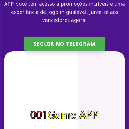
APP, você tem acesso a promoções incríveis e uma
experiência de jogo inigualável. Junte-se aos
vencedores agora!
SEGUIR NO TELEGRAM