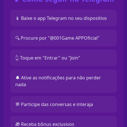
📱 Baixe o app Telegram no seu dispositivo
🔍 Procure por "@001Game APPOficial"
👆 Toque em "Entrar" ou "Join"
🔔 Ative as notificações para não perder
nada
💬 Participe das conversas e interaja
🎁 Receba bônus exclusivos